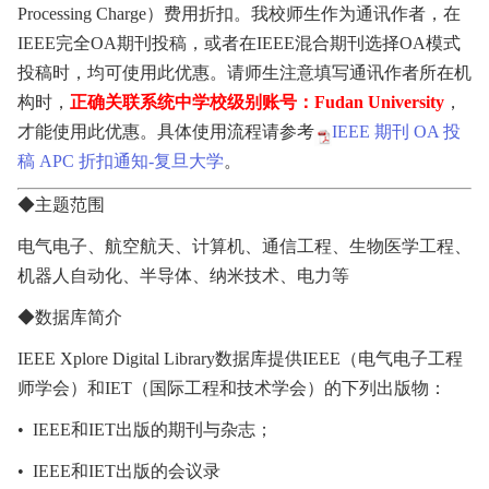
Processing Charge
）费用折扣。我校师生作为通讯作者，在
IEEE
完全
OA
期刊投稿，或者在
IEEE
混合期刊选择
OA
模式
投稿时，均可使用此优惠。请师生注意填写通讯作者所在机
构时，
正确关联系统中
学校级别账号：
Fudan University
，
才能使用此优惠。具体使用流程请参考
IEEE 期刊 OA 投
稿 APC 折扣通知-复旦大学
。
◆主题范围
电气电子、航空航天、计算机、通信工程、生物医学工程、
机器人自动化、半导体、纳米技术、电力等
◆数据库简介
IEEE Xplore Digital Library
数据库提供
IEEE
（电气电子工程
师学会）和
IET
（国际工程和技术学会）的下列出版物：
•
IEEE
和
IET
出版的期刊与杂志；
•
IEEE
和
IET
出版的会议录