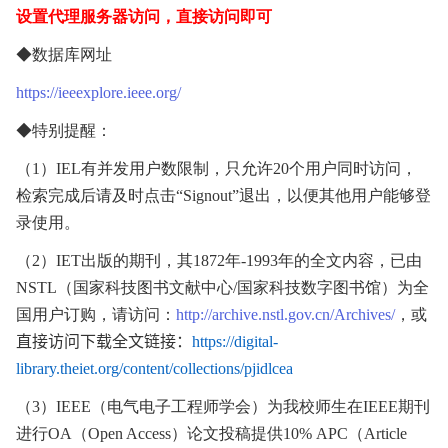
设置代理服务器访问，直接访问即可
◆数据库网址
https://ieeexplore.ieee.org/
◆特别提醒：
（
1
）
IEL
有并发用户数限制，只允许
20
个用户同时访问，
检索完成后请及时点击“
Signout
”退出，以便其他用户能够登
录使用。
（
2
）
IET
出版的期刊，其
1872
年
-1993
年的全文内容，已由
NSTL
（国家科技图书文献中心
/
国家科技数字图书馆）为全
国用户订购，请访问：
http://archive.nstl.gov.cn/Archives/
，
或
直接访问下载全文链接：
https://digital-
library.theiet.org/content/collections/pjidlcea
（3）
IEEE
（电气电子工程师学会）为我校师生在
IEEE
期刊
进行
OA
（
Open Access
）论文投稿提供
10% APC
（
Article