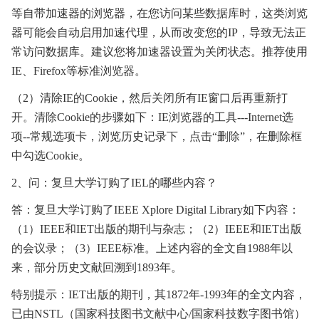
等自带加速器的浏览器，在您访问某些数据库时，这类浏览
器可能会自动启用加速代理，从而改变您的
IP
，导致无法正
常访问数据库。建议您将加速器设置为关闭状态。推荐使用
IE
、
Firefox
等标准浏览器。
（
2
）清除
IE
的
Cookie
，然后关闭所有
IE
窗口后再重新打
开。清除
Cookie
的步骤如下：
IE
浏览器的工具
---Internet
选
项
--
常规选项卡，浏览历史记录下，点击“删除”，在删除框
中勾选
Cookie
。
2
、问：复旦大学订购了
IEL
的哪些内容？
答：复旦大学订购了
IEEE Xplore Digital Library
如下内容：
（
1
）
IEEE
和
IET
出版的期刊与杂志；（
2
）
IEEE
和
IET
出版
的会议录；（
3
）
IEEE
标准。上述内容的全文自
1988
年以
来，部分历史文献回溯到
1893
年。
特别提示：
IET
出版的期刊，其
1872
年
-1993
年的全文内容，
已由
NSTL
（国家科技图书文献中心
/
国家科技数字图书馆）