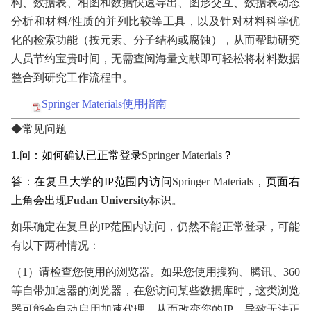
构、数据表、相图和数据快速导出、图形交互、数据表动态
分析和材料
/
性质的并列比较等工具，以及针对材料科学优
化的检索功能（按元素、分子结构或腐蚀），从而帮助研究
人员节约宝贵时间，无需查阅海量文献即可轻松将材料数据
整合到研究工作流程中。
Springer Materials使用指南
◆
常见问题
1.
问：如何确认已正常登录
Springer Materials
？
答：在复旦大学的
IP
范围内访问
Springer Materials
，页面右
上角会出现
Fudan University
标识。
如果确定在复旦的
IP
范围内访问，仍然不能正常登录，可能
有以下两种情况：
（
1
）请检查您使用的浏览器。如果您使用搜狗、腾讯、
360
等自带加速器的浏览器，在您访问某些数据库时，这类浏览
器可能会自动启用加速代理，从而改变您的
IP
，导致无法正