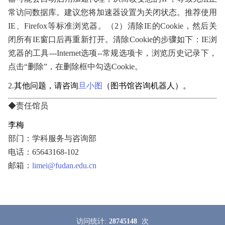
常访问数据库。建议您将加速器设置为关闭状态。推荐使用
IE
、
Firefox
等标准浏览器。（
2
）清除
IE
的
Cookie
，然后关
闭所有
IE
窗口后再重新打开。清除
Cookie
的步骤如下：
IE
浏
览器的工具
---Internet
选项
--
常规选项卡，浏览历史记录下，
点击
“
删除
”
，在删除框中勾选
Cookie
。
2.
其他问题，请咨询
旦小图
（图书馆咨询机器人）。
◆责任馆员
李梅
部门：学科服务与咨询部
电话：
65643168-102
邮箱：
limei@fudan.edu.cn
访问统计:
28745148
次