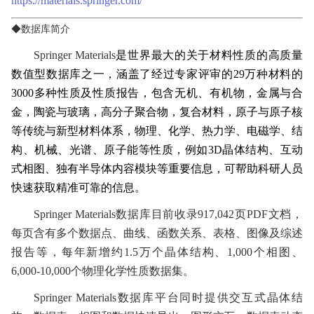
https://materials.springer.com/
◆
数据库简介
Springer Materials
是世界最大的关于材料性质的高质量
数值型数据库之一，涵盖了经过专家评审的
29
万种材料的
3000
多种性质及性质报告，包含无机、有机物，金属与合
金，陶瓷与玻璃，高分子聚合物，复合材料，原子与原子核
等传统与新型材料体系，物理、化学、热力学、电磁学、结
构、机械、光谱、原子能等性质，例如
3D
晶体结构、互动
式相图、独有半导体内容模块等重要信息，可帮助科研人员
快速获取精准可靠的信息。
Springer Materials
数据库目前收录
917,042
页
PDF
文档，
每页含有多个数据点、曲线、函数关系、表格、图像及综述
报告等，每年新增约
1.5
万个晶体结构、
1,000
个相图、
6,000-10,000
个物理化学性质数据集。
Springer Materials
数据库平台同时提供交互式晶体结