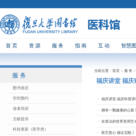
首 页
资 源
服 务
指 南
互 动
智慧
当前位置：
首页
服 务
服 务
福庆讲堂 福庆
图书借还
空间预约
福庆讲堂 福庆科普讲
读者培训
拥有一颗健康的心脏丨
文献提供
在算法的世界里用艺术
科技查新（医学类）
医艺愈心 循证启航丨