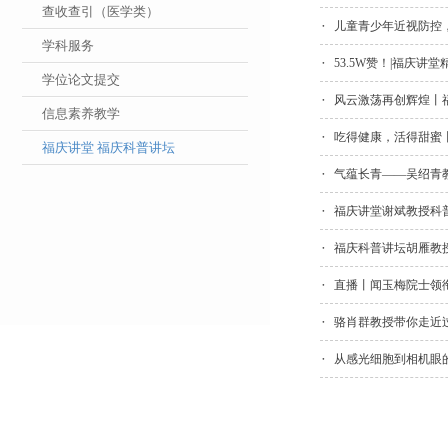
查收查引（医学类）
儿童青少年近视防控，
学科服务
53.5W赞！|福庆
学位论文提交
风云激荡再创辉煌丨
信息素养教学
吃得健康，活得甜蜜丨
福庆讲堂 福庆科普讲坛
气蕴长青——吴绍青
福庆讲堂谢斌教授科
福庆科普讲坛胡雁教
直播丨闻玉梅院士领衔
骆肖群教授带你走近
从感光细胞到相机眼