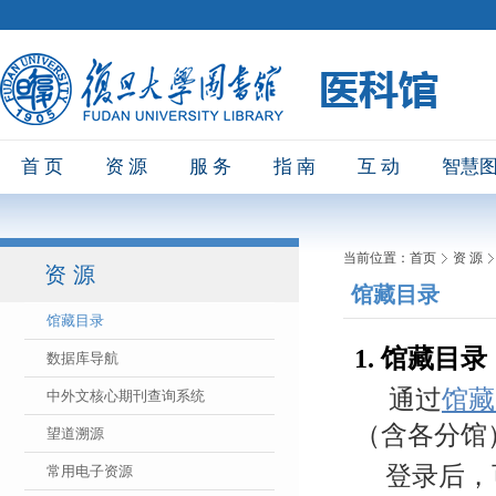
首 页
资 源
服 务
指 南
互 动
智慧
当前位置：
首页
资 源
资 源
馆藏目录
馆藏目录
1.
馆藏目录
数据库导航
通过
馆藏
中外文核心期刊查询系统
（含各分馆
望道溯源
登录后，
常用电子资源