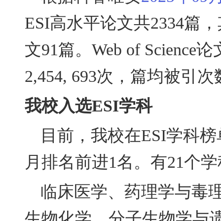
ESI
高水平论文共
2334
篇，
文
91
篇。
Web of Science
论
2,454, 693
次，篇均被引次
我校入选
ESI
学科
目前，我校在
ESI
学科榜
月排名前进
1
名。有
21
个学
临床医学、药理学与毒
生物化学、分子生物学与