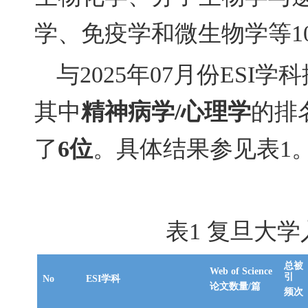
学、免疫学和微生物学等
1
与
2025
年
07
月份
ESI
学科
其中
精神病学
/
心理学
的排
了
6
位
。具体结果参见表
1
表
1
复旦大学
总被
Web of Science
引
No
ESI
学科
论文数量
/
篇
频次