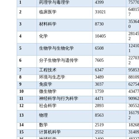
1
药理学与毒理学
4399
7577
6401
2
临床医学
31021
7
3536
3
材料科学
8730
0
2814
4
化学
10405
2
1241
5
生物学与生物化学
6508
1
2270
6
分子生物学与遗传学
7605
2
7
工程技术
6347
9585
8
环境与生态学
3489
8810
9
免疫学
3037
6275
10
微生物学
1759
4347
11
神经科学与行为科学
4471
9096
12
社会科学
2893
3055
1617
13
物理
8563
2
14
数学
2519
1826
15
计算机科学
2552
3140