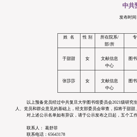
中共
发布时间：2
姓 名
性 别
所在院系/
专
部/所
于甜甜
女
文献信息
图书
中心
张莎莎
女
文献信息
图书
中心
以上预备党员经过
中共复旦大学图书馆委员会2021级研究
人、党员和群众意见的基础上，经支部委员会审查，拟将
于甜甜
对上述公示名单如有异议，请于公示发布之日起，五个工
联系人：
葛舒菲
联系电话：
65643178